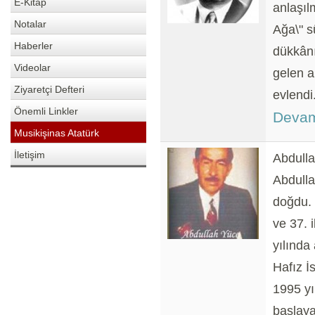
E-Kitap
anlaşıl
Notalar
Ağa\" s
Haberler
dükkânı
Videolar
gelen a
Ziyaretçi Defteri
evlendi
Önemli Linkler
Devam
Musikişinas Atatürk
İletişim
Abdull
Abdulla
doğdu. 
ve 37. 
yılında
Hafız İ
1995 yı
başlaya