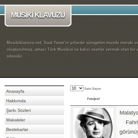
MUSİKİ KLAVUZU
Musikiklavuzu.net, Suat Yener'in yıllardır süregelen musiki merakı ve
oluşturulmuş, amacı Türk Musikisi'ne kalıcı eserler vermek olan bir
sitesidir.
Satır Sayısı
Anasayfa
Fotoğraf
Hakkımda
Şarkı Sözleri
Malatya
Makaleler
Fahri 
Bestekarlar
görünüy