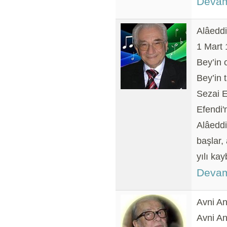
Devam
Alâeddi
1 Mart 
Bey’in 
Bey’in 
Sezai E
Efendi'
Alâeddi
başlar,
yılı kay
Devam
Avni An
Avni An