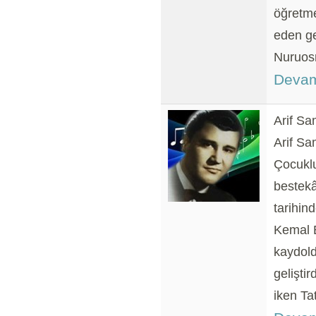
öğretme
eden ge
Nuruos
Devam
Arif Sa
Arif S
Çocuklu
bestekâ
tarihin
Kemal B
kaydold
gelişti
iken Ta