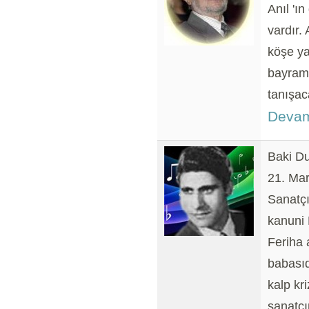
Anıl 'ın
vardır.
köşe ya
bayramı
tanışac
Devam
Baki Du
21. Mar
Sanatçı
kanuni 
Feriha 
babasıd
kalp kr
sanatçı