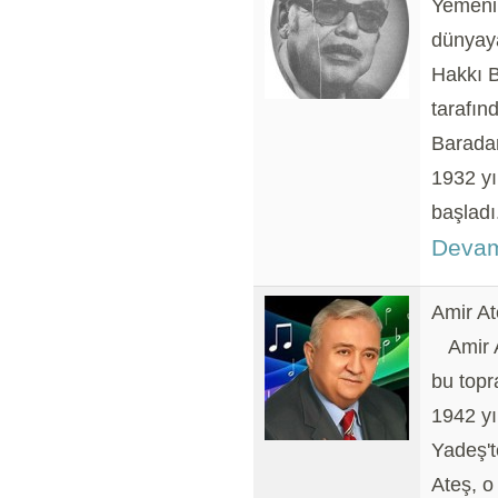
Yemeni 
dünyaya
Hakkı B
tarafınd
Baradan
1932 yı
başladı
Devam
Amir At
Amir At
bu topr
1942 yı
Yadeş't
Ateş, o 