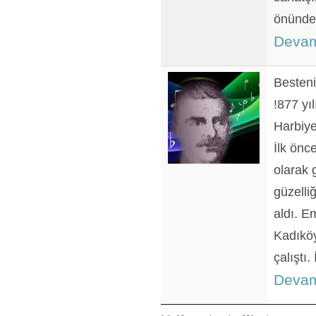
önünde 
Devam
Besteni
!877 yı
Harbiye
İlk önc
olarak 
güzelli
aldı. E
Kadıköy
çalıştı.
Devam