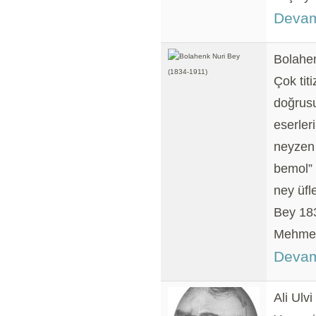
Devam
Bolahe
Çok tit
doğrusu
eserler
neyzen 
bemol” 
ney üfl
Bey 183
Mehmet 
Devam
Ali Ulv