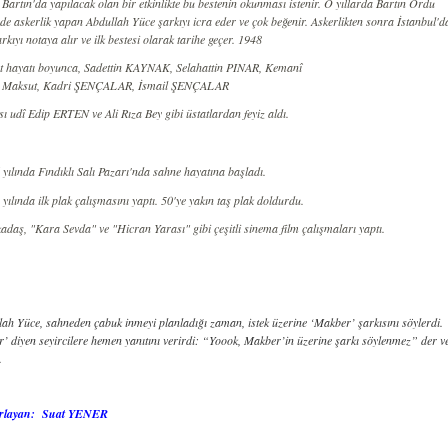
 Bartın'da yapılacak olan bir etkinlikte bu bestenin okunması istenir. O yıllarda Bartın Ordu
de askerlik yapan Abdullah Yüce şarkıyı icra eder ve çok beğenir. Askerlikten sonra İstanbul'd
rkıyı notaya alır ve ilk bestesi olarak tarihe geçer. 1948
t hayatı boyunca, Sadettin KAYNAK, Selahattin PINAR, Kemanî
 Maksut, Kadri ŞENÇALAR, İsmail ŞENÇALAR
ı udî Edip ERTEN ve Ali Rıza Bey gibi üstatlardan feyiz aldı.
yılında Fındıklı Salı Pazarı'nda sahne hayatına başladı.
yılında ilk plak çalışmasını yaptı. 50'ye yakın taş plak doldurdu.
adaş, "Kara Sevda" ve "Hicran Yarası" gibi çeşitli sinema film çalışmaları yaptı.
lah Yüce, sahneden çabuk inmeyi planladığı zaman, istek üzerine ‘Makber’ şarkısını söylerdi. ‘
ar’ diyen seyircilere hemen yanıtını verirdi: “Yoook, Makber’in üzerine şarkı söylenmez” der 
.
rlayan:
Suat YENER