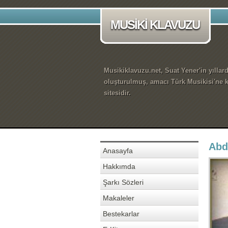
MUSİKİ KLAVUZU
Musikiklavuzu.net, Suat Yener'in yıllar
oluşturulmuş, amacı Türk Musikisi'ne k
sitesidir.
Abd
Anasayfa
Hakkımda
Şarkı Sözleri
Makaleler
Bestekarlar