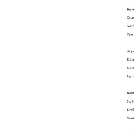
Bu n
Zava
Nasi
Sun 
Al ş
Düşü
Guru
Ver m
Baht
Yaşlı
Uzak
Sela