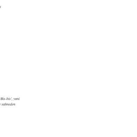
a
Bis-bis’, yani
ve sahneden