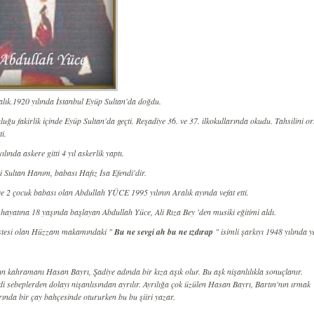
alık.1920 yılında İstanbul Eyüp Sultan'da doğdu.
uğu fakirlik içinde Eyüp Sultan'da geçti. Reşadiye 36. ve 37. ilkokullarında okudu. Tahsilini o
ti.
ılında askere gitti 4 yıl askerlik yaptı.
i Sultan Hanım, babası Hafız İsa Efendi'dir.
ve 2 çocuk babası olan Abdullah YÜCE 1995 yılının Aralık ayında vefat etti.
 hayatına 18 yaşında başlayan Abdullah Yüce, Ali Rıza Bey 'den musiki eğitimi aldı.
estesi olan Hüzzam makamındaki "
Bu ne sevgi ah bu ne ızdırap
" isimli şarkıyı 1948 yılında y
n kahramanı Hasan Bayrı, Şadiye adında bir kıza aşık olur. Bu aşk nişanlılıkla sonuçlanır.
i sebeplerden dolayı nişanlısından ayrılır. Ayrılığa çok üzülen Hasan Bayrı, Bartın'nın ırmak
rında bir çay bahçesinde otururken bu bu şiiri yazar.