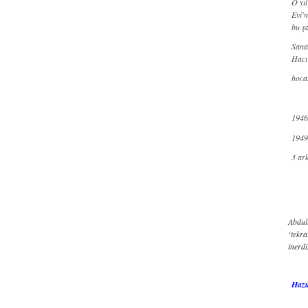
O yıl
Evi'n
bu şa
Sana
Hacı
hocas
1946 
1949 
3 ark
Abdul
‘tekr
inerdi
Hazı