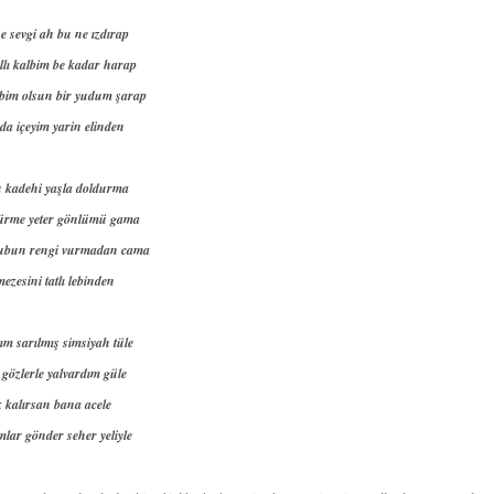
e sevgi ah bu ne ızdırap
llı kalbim be kadar harap
bim olsun bir yudum şarap
da içeyim yarin elinden
u kadehi yaşla doldurma
rme yeter gönlümü gama
bun rengi vurmadan cama
ezesini tatlı lebinden
ım sarılmış simsiyah tüle
 gözlerle yalvardım güle
 kalırsan bana acele
mlar gönder seher yeliyle