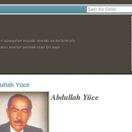
dır süregelen musiki merakı ve birikimiyle
alıcı eserler vermek olan bir web
ullah Yüce
Abdullah Yüce