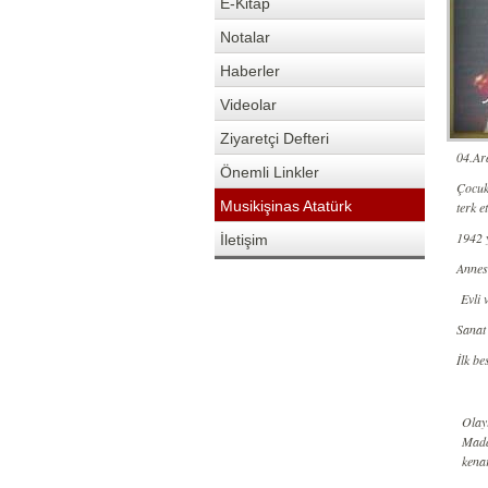
E-Kitap
Notalar
Haberler
Videolar
Ziyaretçi Defteri
04.Ar
Önemli Linkler
Çocukl
Musikişinas Atatürk
terk et
1942 y
İletişim
Annes
Evli 
Sanat
İlk b
Olayı
Madd
kena