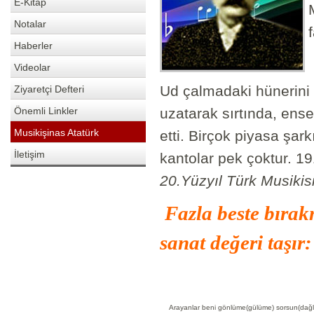
E-Kitap
Notalar
Haberler
Videolar
Ud çalmadaki hünerini 
Ziyaretçi Defteri
Önemli Linkler
uzatarak sırtında, ens
Musikişinas Atatürk
etti. Birçok piyasa şar
İletişim
kantolar pek çoktur. 19
20.Yüzyıl Türk Musikis
Fazla beste bırak
sanat değeri taşır:
Arayanlar beni gönlüme(gülüme) sorsun(dağl