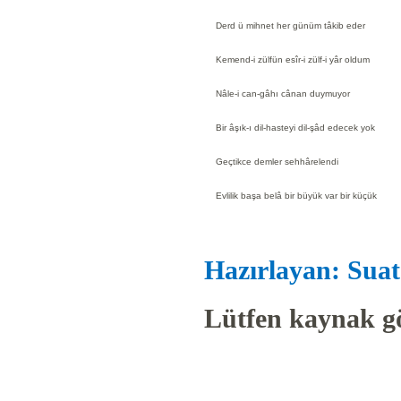
Derd ü mihnet her günüm tâkib eder
Kemend-i zülfün esîr-i zülf-i yâr oldum
Nâle-i can-gâhı cânan duymuyor
Bir âşık-ı dil-hasteyi dil-şâd edecek yok
Geçtikce demler sehhârelendi
Evlilik başa belâ bir büyük var bir küçük
Hazırlayan: Suat
Lütfen kaynak gö