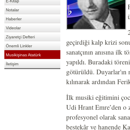
E-Kitap
Notalar
Haberler
Videolar
Ziyaretçi Defteri
geçirdiği kalp krizi so
Önemli Linkler
sanatçının anısına ilk 
Musikişinas Atatürk
yapıldı. Buradaki tören
İletişim
götürüldü. Duyarlar'ın 
kılınarak ardından Feri
İlk musiki eğitimini ço
Udi Hrant Emre’den o za
profesyonel olarak sana
bestekâr ve hanende Ka