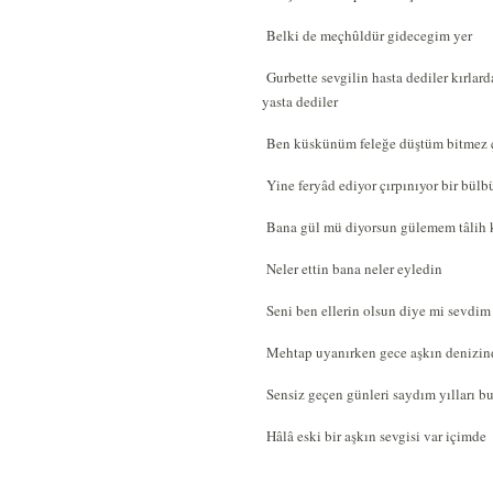
Belki de meçhûldür gidecegim yer
Gurbette sevgilin hasta dediler kırlard
yasta dediler
Ben küskünüm feleğe düştüm bitmez 
Yine feryâd ediyor çırpınıyor bir bülb
Bana gül mü diyorsun gülemem tâlih 
Neler ettin bana neler eyledin
Seni ben ellerin olsun diye mi sevdi
Mehtap uyanırken gece aşkın denizin
Sensiz geçen günleri saydım yılları b
Hâlâ eski bir aşkın sevgisi var içimde