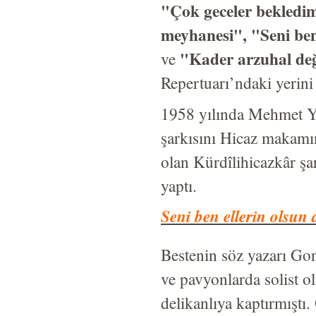
"Çok geceler bekledi
meyhanesi", "Seni ben
"Kader arzuhal değ
ve
Repertuarı’ndaki yerini
1958 yılında Mehmet Yu
şarkısını Hicaz makamın
olan Kürdîlihicazkâr şa
yaptı.
Seni ben ellerin olsun 
Bestenin söz yazarı Gon
ve pavyonlarda solist o
delikanlıya kaptırmıştı