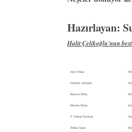
Hazırlayan: S
Halit Çelikoğlu'nun best
Akın Özkan
Ömr
Gültekin Aydoğdu
Göğs
Hüseyin Erbay
Dur 
Mustafa Malay
Sen
T. Volkan Özselçuk
Yazd
Turhan Taşan
Dün