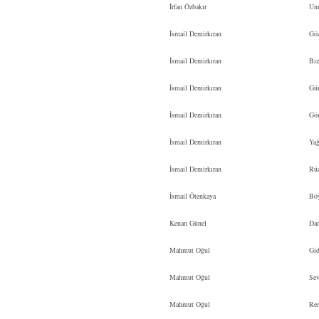
İrfan Özbakır
Unu
İsmail Demirkıran
Gözl
İsmail Demirkıran
Biz
İsmail Demirkıran
Gün
İsmail Demirkıran
Gön
İsmail Demirkıran
Yağ
İsmail Demirkıran
Rüzg
İsmail Ötenkaya
Böyl
Kenan Günel
Dam
Mahmut Oğul
Gid
Mahmut Oğul
Sevg
Mahmut Oğul
Reng