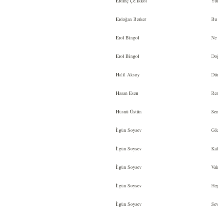
Erdinç Çelikkol
Yük
Erdoğan Berker
Bu 
Erol Bingöl
Ne g
Erol Bingöl
Doğ
Halil Aksoy
Dün
Hasan Esen
Reng
Hüsnü Üstün
Sen
İlgün Soysev
Göz
İlgün Soysev
Kal
İlgün Soysev
Vak
İlgün Soysev
Hep
İlgün Soysev
Sevd