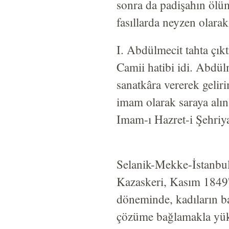
sonra da padişahın ölüm 
fasıllarda neyzen olara
I. Abdülmecit tahta çık
Camii hatibi idi. Abdü
sanatkâra vererek geliri
imam olarak saraya alın
Imam-ı Hazret-i Şehriy
Selanik-Mekke-İstanbul
Kazaskeri, Kasım 1849'
döneminde, kadıların baş
çözüme bağlamakla yükü