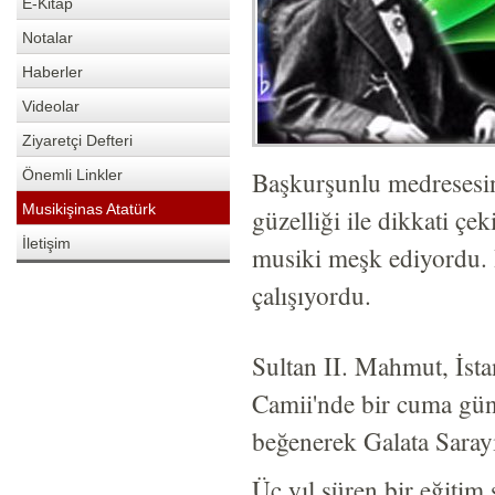
E-Kitap
Notalar
Haberler
Videolar
Ziyaretçi Defteri
Başkurşunlu medresesine
Önemli Linkler
Musikişinas Atatürk
güzelliği ile dikkati ç
İletişim
musiki meşk ediyordu. 
çalışıyordu.
Sultan II. Mahmut, İsta
Camii'nde bir cuma günü
beğenerek Galata Sarayı
Üç yıl süren bir eğitim