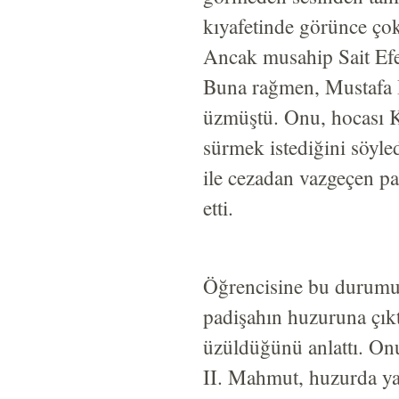
kıyafetinde görünce çok
Ancak musahip Sait Efe
Buna rağmen, Mustafa İ
üzmüştü. Onu, hocası Kö
sürmek istediğini söyle
ile cezadan vazgeçen p
etti.
Öğrencisine bu durumu 
padişahın huzuruna çık
üzüldüğünü anlattı. Onu
II. Mahmut, huzurda yap