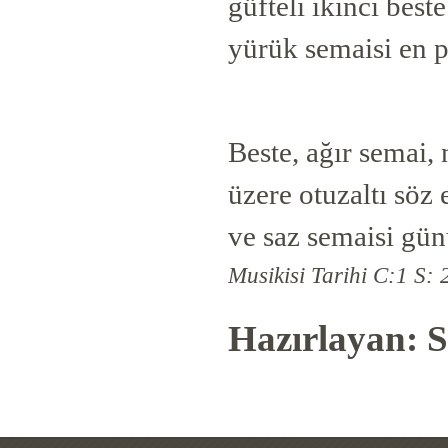
güfteli ikinci best
yürük semaisi en pa
Beste, ağır semai,
üzere otuzaltı söz
ve saz semaisi gün
Musikisi Tarihi C:1 S: 
Hazırlayan: S