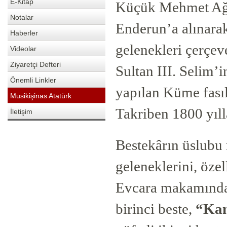
E-Kitap
Küçük Mehmet Ağa,
Notalar
Enderun’a alınarak
Haberler
gelenekleri çerçeve
Videolar
Ziyaretçi Defteri
Sultan III. Selim’
Önemli Linkler
yapılan Küme fasıl
Musikişinas Atatürk
Takriben 1800 yıll
İletişim
Bestekârın üslubu
geleneklerini, özel
Evcara makamınd
birinci beste,
“Kam