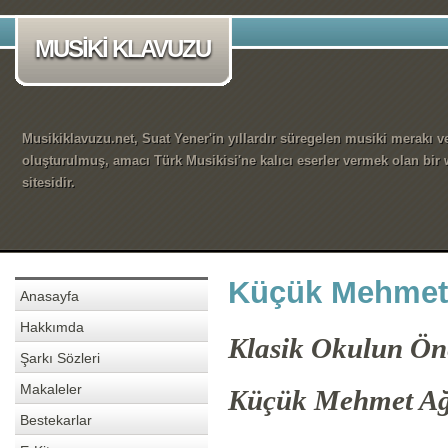
MUSİKİ KLAVUZU
Musikiklavuzu.net, Suat Yener'in yıllardır süregelen musiki merakı ve
oluşturulmuş, amacı Türk Musikisi'ne kalıcı eserler vermek olan bir
sitesidir.
Küçük Mehmet
Anasayfa
Hakkımda
Klasik Okulun Öne
Şarkı Sözleri
Makaleler
Küçük Mehmet A
Bestekarlar