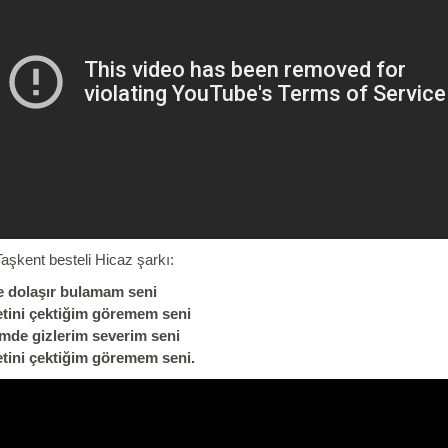
Taşkent besteli Hicaz şarkı:
e dolaşır bulamam seni
tini çektiğim göremem seni
mde gizlerim severim seni
tini çektiğim göremem seni.