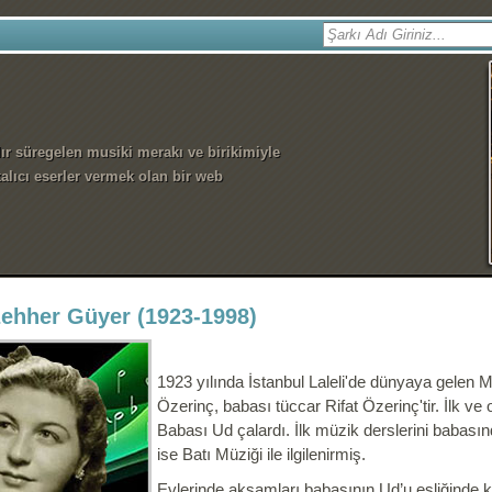
dır süregelen musiki merakı ve birikimiyle
alıcı eserler vermek olan bir web
ehher Güyer (1923-1998)
1923 yılında İstanbul Laleli'de dünyaya gelen
M
Özerinç, babası tüccar Rifat Özerinç'tir. İlk ve 
Babası Ud çalardı. İlk müzik derslerini babası
ise Batı Müziği ile ilgilenirmiş.
Evlerinde akşamları babasının Ud’u eşliğinde kar