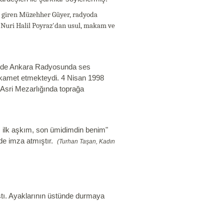
ya giren Müzehher Güyer, radyoda
 Nuri Halil Poyraz'dan usul, makam ve
r de Ankara Radyosunda ses
ikamet etmekteydi. 4 Nisan 1998
Asri Mezarlığında toprağa
 ilk aşkım, son ümidimdin benim"
de imza atmıştır.
(Turhan Taşan, Kadın
tı. Ayaklarının üstünde durmaya