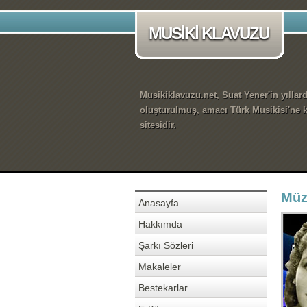
MUSİKİ KLAVUZU
Musikiklavuzu.net, Suat Yener'in yıllar
oluşturulmuş, amacı Türk Musikisi'ne k
sitesidir.
Müz
Anasayfa
Hakkımda
Şarkı Sözleri
Makaleler
Bestekarlar