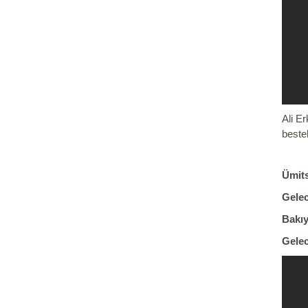
Ali E
bestel
Ümits
Gelec
Bakıy
Gelec