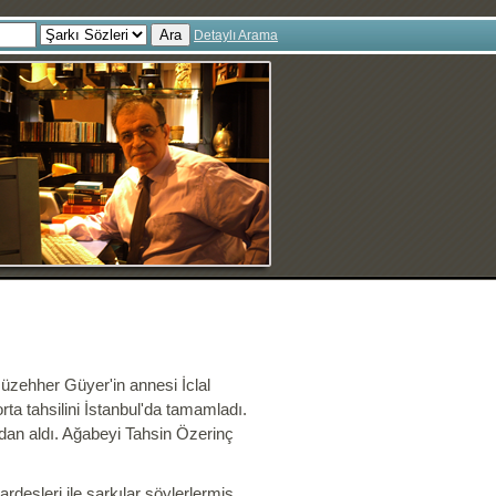
Ara
Detaylı Arama
üzehher Güyer
'in annesi İclal
orta tahsilini İstanbul'da tamamladı.
ndan aldı. Ağabeyi Tahsin Özerinç
deşleri ile şarkılar söylerlermiş.