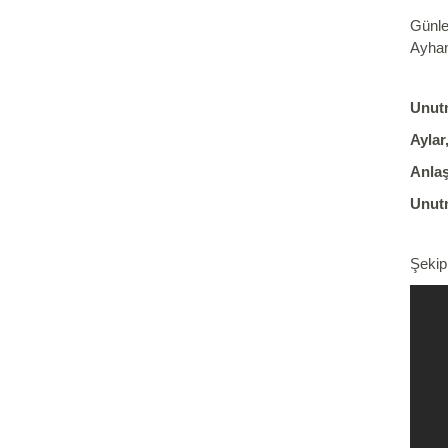
Günle
Ayhan
Unut
Aylar
Anlaş
Unut
Şekip