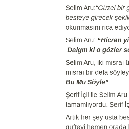
Selim Aru:
“Güzel bir 
besteye girecek şek
okunmasını rica ediy
Selim Aru:
“Hicran 
Dalgın ki o gözler s
Selim Aru, iki mısraı
mısraı bir defa söyley
Bu Mu Söyle”
Şerif İçli ile Selim Ar
tamamlıyordu. Şerif İ
Artık her şey usta bes
güfteyi hemen orada