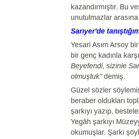
kazandırmıştır. Bu ves
unutulmazlar arasına 
Sarıyer'de tanıştığı
Yesari Asım Arsoy bi
bir genç kadınla karş
Beyefendi, sizinle Sar
olmuştuk”
demiş.
Güzel sözler söylemiş
beraber oldukları topl
şarkıyı yazıp, beste
Yegâh şarkıyı Müzeyy
okumuşlar. Şarkı şöyl