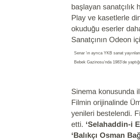
başlayan sanatçılık h
Play ve kasetlerle di
okuduğu eserler daha
Sanatçının Odeon içi
Senar 'ın ayrıca YKB sanat yayınlar
Bebek Gazinosu’nda 1983’de yaptığı 
Sinema konusunda il
Filmin orijinalinde 
yenileri bestelendi. 
etti.
‘Selahaddin-i E
‘Balıkçı Osman Bağd