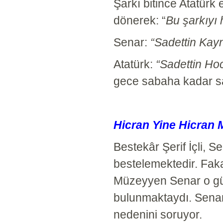
Şarkı bitince Atatürk 
dönerek: “
Bu şarkıyı
Senar:
“Sadettin Kay
Atatürk:
“Sadettin Hoc
gece sabaha kadar sa
Hicran Yine Hicran 
Bestekâr Şerif İçli, S
bestelemektedir. Fak
Müzeyyen Senar o günl
bulunmaktaydı. Senar,
nedenini soruyor.