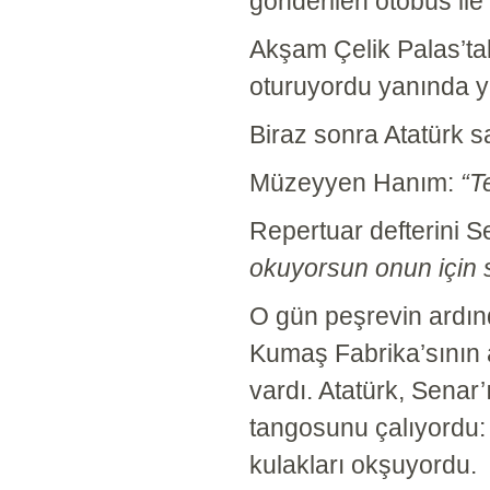
gönderilen otobüs ile 
Akşam Çelik Palas’tak
oturuyordu yanında ye
Biraz sonra Atatürk s
Müzeyyen Hanım:
“T
Repertuar defterini S
okuyorsun onun için 
O gün peşrevin ardın
Kumaş Fabrika’sının 
vardı. Atatürk, Senar
tangosunu çalıyordu
kulakları okşuyordu.