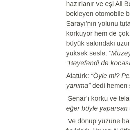
hazırlanır ve eşi Ali B
bekleyen otomobile 
Sarayı’nın yolunu tut
korkuyor hem de çok 
büyük salondaki uzun
yüksek sesle:
“Müzey
“Beyefendi de kocası
Atatürk:
“Öyle mi? Pe
yanıma”
dedi hemen sa
Senar’ı korku ve tela
eğer böyle yaparsan o 
Ve dönüp yüzüne ba