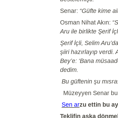
Senar:
“Güfte kime ai
Osman Nihat Akın:
“S
Aru ile birlikte Şerif 
Şerif İçli, Selim Aru’
şiiri hazırlayıp verdi
Bey’e: ‘Bana müsaade
dedim.
Bu güftenin şu mısras
Müzeyyen Senar bu d
Sen ar
zu ettin bu a
Teklifin aşka dönme