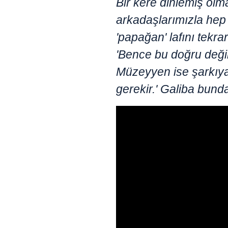
Bir kere dinlemiş olm
arkadaşlarımızla he
'papağan' lafını tekrar
'Bence bu doğru deği
Müzeyyen ise şarkıya
gerekir.' Galiba bund