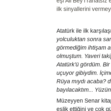
eşi Ali Bey’i rahatsız
ilk sinyallerini verme
Atatürk ile ilk karşıl
yolculuktan sonra sa
görmediğim ihtişam ad
olmuştum. Yaveri taki
Atatürk'ü gördüm. Bir
uçuyor gibiydim. İçi
Rüya mıydı acaba? di
bayılacaktım... Yüz
Müzeyyen Senar kitap
eşlik ettiğini ve çok