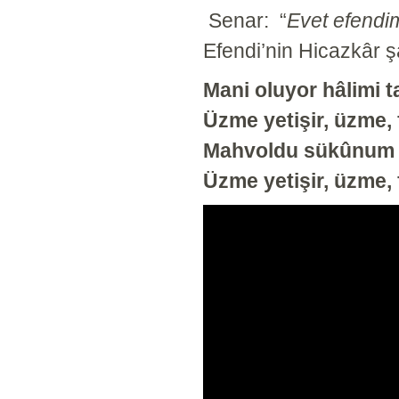
Senar:
“
Evet efendi
Efendi’nin Hicazkâr şa
Mani oluyor hâlimi t
Üzme yetişir, üzme, 
Mahvoldu sükûnum b
Üzme yetişir, üzme, 