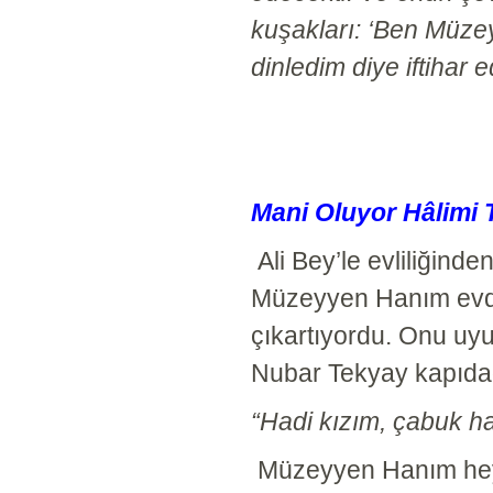
kuşakları: ‘Ben Müz
dinledim diye iftihar 
Mani Oluyor Hâlimi 
Ali Bey’le evliliğind
Müzeyyen Hanım evde 
çıkartıyordu. Onu uyu
Nubar Tekyay kapıdadı
“Hadi kızım, çabuk ha
Müzeyyen Hanım hey