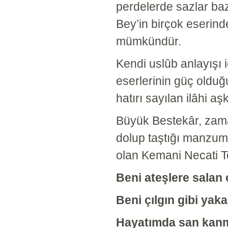
perdelerde sazlar baz
Bey’in birçok eserind
mümkündür.
Kendi uslûb anlayışı i
eserlerinin güç olduğu
hatırı sayılan ilâhi a
Büyük Bestekâr, zama
dolup taştığı manzum
olan Kemani Necati Tok
Beni ateşlere salan 
Beni çılgın gibi yaka
Hayatımda san kanm