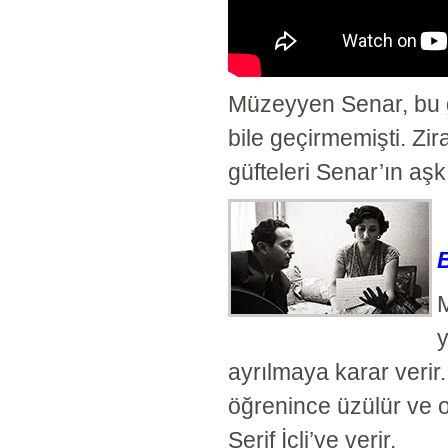
Müzeyyen Senar, bu gü
bile geçirmemişti. Zi
güfteleri Senar’ın aşk
y
ayrılmaya karar verir
öğrenince üzülür ve on
Şerif İçli’ye verir.