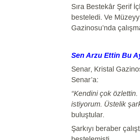
Sıra Bestekâr Şerif İ
besteledi. Ve Müzeyye
Gazinosu’nda çalışma
Sen Arzu Ettin Bu A
Senar, Kristal Gazin
Senar’a:
“Kendini çok özlettin
istiyorum. Üstelik şar
buluştular.
Şarkıyı beraber çalı
bestelemişti.