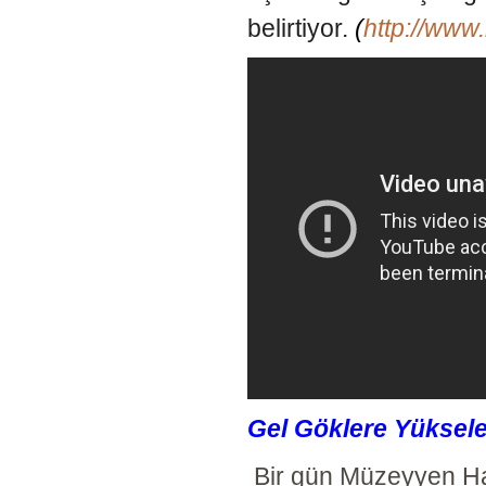
belirtiyor.
(
http://www
Gel Göklere Yüksele
Bir gün Müzeyyen H