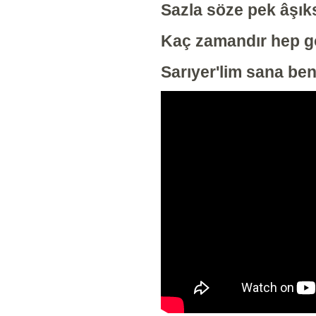
Sazla söze pek âşıks
Kaç zamandır hep 
Sarıyer'lim sana ben