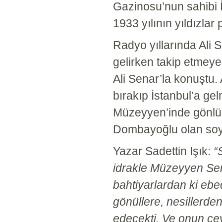
Gazinosu’nun sahibi
1933 yılının yıldızlar
Radyo yıllarında Ali S
gelirken takip etmey
Ali Senar’la konuştu.
bırakıp İstanbul’a ge
Müzeyyen’inde gönlü 
Dombayoğlu olan soy
Yazar Sadettin Işık:
“
idrakle Müzeyyen Sen
bahtiyarlardan ki ebed
gönüllere, nesillerden 
edecekti. Ve onun çe