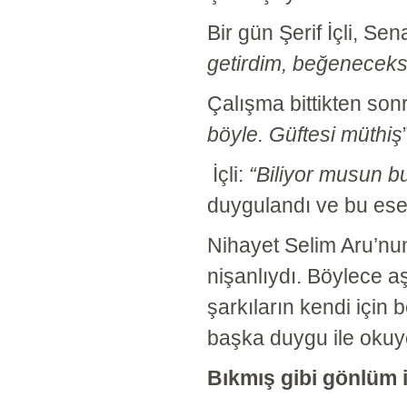
Bir gün Şerif İçli, Se
getirdim, beğeneceks
Çalışma bittikten sonr
böyle. Güftesi müthiş
İçli:
“Biliyor musun bu
duygulandı ve bu eser
Nihayet Selim Aru’nun
nişanlıydı. Böylece aş
şarkıların kendi için 
başka duygu ile okuyo
Bıkmış gibi gönlüm i