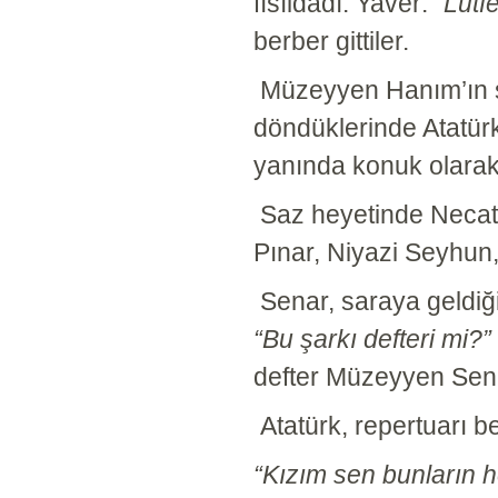
fısıldadı. Yaver:
“Lütf
berber gittiler.
Müzeyyen Hanım’ın saç
döndüklerinde Atatür
yanında konuk olarak 
Saz heyetinde Necati
Pınar, Niyazi Seyhun
Senar, saraya geldiği
“Bu şarkı defteri mi?”
defter Müzeyyen Senar
Atatürk, repertuarı b
“Kızım sen bunların h