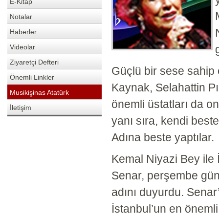
E-Kitap
Notalar
Haberler
Videolar
Ziyaretçi Defteri
Güçlü bir sese sahip 
Önemli Linkler
Kaynak, Selahattin Pın
Musikişinas Atatürk
önemli üstatları da on
İletişim
yanı sıra, kendi best
Adına beste yaptılar.
Kemal Niyazi Bey ile
Senar, perşembe günle
adını duyurdu. Senar
İstanbul’un en önemli 