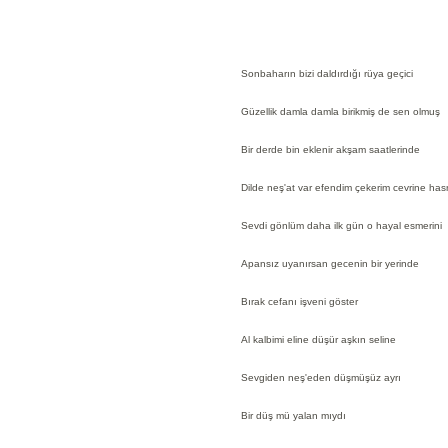
Sonbaharın bizi daldırdığı rüya geçici
Güzellik damla damla birikmiş de sen olmuş
Bir derde bin eklenir akşam saatlerinde
Dilde neş'at var efendim çekerim cevrine has
Sevdi gönlüm daha ilk gün o hayal esmerini
Apansız uyanırsan gecenin bir yerinde
Bırak cefanı işveni göster
Al kalbimi eline düşür aşkın seline
Sevgiden neş'eden düşmüşüz ayrı
Bir düş mü yalan mıydı