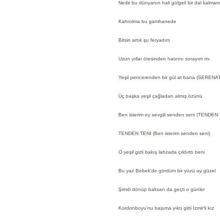
Nedir bu dünyanın hali gölgeli bir dal kalmam
Kahrolma bu gamhanede
Bitsin artık şu feryadım
Uzun yıllar ötesinden hatırını sorayım mı
Yeşil pencerenden bir gül at bana (SERENAT
Üç başka yeşil çağladan almış özünü
Ben isterim ey sevgili senden seni (TENDEN
TENDEN TENİ (Ben isterim senden seni)
O yeşil gizli bakış lahzada çıldırttı beni
Bu yaz Bebek'de gördüm bir yüzü ay güzel
Şimdi dönüp baksan da geçti o günler
Kordonboyu'nu başıma yıktı gitti İzmir'li kız