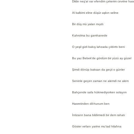
Dilde neş'at var efendim çekerim cevrine has
Al kalbimi eline düşür aşkın seline
Bir düş mü yalan mıydı
Kahrolma bu gamhanede
O yeşil gizli bakış lahzada çıldırttı beni
Bu yaz Bebek'de gördüm bir yüzü ay güzel
Şimdi dönüp baksan da geçti o günler
Seninle geçen zaman ne alemdi ne alem
Bahçende safa hükmediyorken solayım
Hasretinden dil-hunum ben
İntizarın bana bildirmedi bir dem rahatı
Göster vefanı yarine mu'tad hilafına