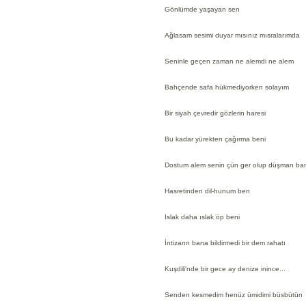
Gönlümde yaşayan sen
Ağlasam sesimi duyar mısınız mısralarımda
Seninle geçen zaman ne alemdi ne alem
Bahçende safa hükmediyorken solayım
Bir siyah çevredir gözlerin haresi
Bu kadar yürekten çağırma beni
Dostum alem senin çün ger olup düşman ba
Hasretinden dil-hunum ben
Islak daha ıslak öp beni
İntizarın bana bildirmedi bir dem rahatı
Kuşdili'nde bir gece ay denize inince...
Senden kesmedim henüz ümidimi büsbütün