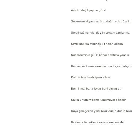
Aşk bu değil yapma güzel
Sevemem akşamı artık dudağın yok güzelim
Serpil yağmur gibi düş bir akşam camlarıma
Şimdi hatırda mıdır aşık-ı nalan acaba
Nur salkımısın gül ki bahar bahtıma yansın
Benzemez kimse sana tavrına hayran olayım
Kahrın bize kaldı işven ellere
Beni ihmal bana isyan beni giryan et
Sakın unuttum deme unutmuyor gözlerin
Rüya gibi geçen yıllar biraz durun durun bira
Bir derde bin eklenir akşam saatlerinde