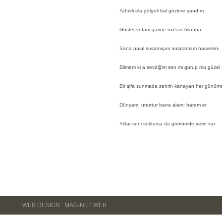
Tahrirli ela gölgeli bal gözlere yandım
Göster vefanı yarine mu'tad hilafına
Sana nasıl susamışım anlatamam hasretimi
Bilmem ki a sevdiğim sen mi gurup mu güzel
Bir şifa sunmada zehrin kanayan her günüm
Dünyamı unuttur bana alamı haram et
Yıllar seni soldursa da gönlümde yerin var
WEB DESIGN : MAG-NET WEB