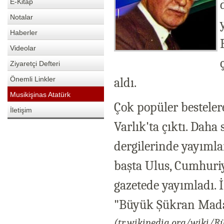
E-Kitap
Notalar
Haberler
Videolar
Ziyaretçi Defteri
Önemli Linkler
aldı.
Musikişinas Atatürk
Çok popüler bestelere
İletişim
Varlık'ta çıktı. Daha
dergilerinde yayımla
başta Ulus, Cumhuriy
gazetede yayımladı. İ
"Büyük Şükran Mada
(tr.wikipedia.org/wiki/R