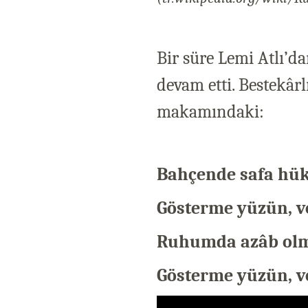
Bir süre Lemi Atlı’d
devam etti. Bestekârl
makamındaki:
Bahçende safa hü
Gösterme yüzün, 
Ruhumda azâb olm
Gösterme yüzün, 