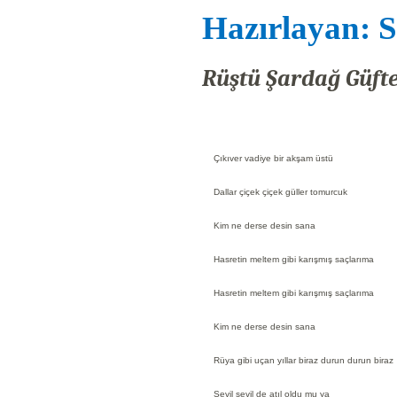
Hazırlayan: S
Rüştü Şardağ Güfte
Çıkıver vadiye bir akşam üstü
Dallar çiçek çiçek güller tomurcuk
Kim ne derse desin sana
Hasretin meltem gibi karışmış saçlarıma
Hasretin meltem gibi karışmış saçlarıma
Kim ne derse desin sana
Rüya gibi uçan yıllar biraz durun durun biraz
Sevil sevil de atıl oldu mu ya