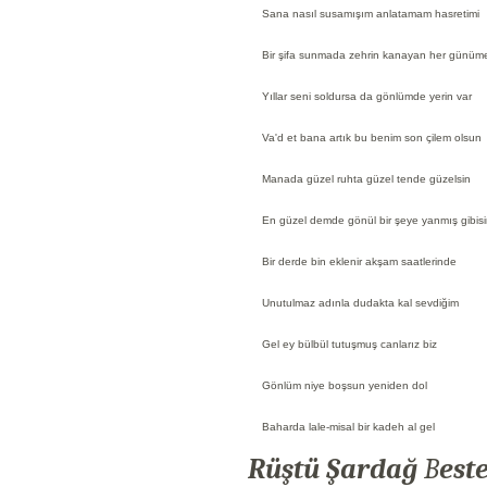
Sana nasıl susamışım anlatamam hasretimi
Bir şifa sunmada zehrin kanayan her günüm
Yıllar seni soldursa da gönlümde yerin var
Va'd et bana artık bu benim son çilem olsun
Manada güzel ruhta güzel tende güzelsin
En güzel demde gönül bir şeye yanmış gibis
Bir derde bin eklenir akşam saatlerinde
Unutulmaz adınla dudakta kal sevdiğim
Gel ey bülbül tutuşmuş canlarız biz
Gönlüm niye boşsun yeniden dol
Baharda lale-misal bir kadeh al gel
Rüştü Şardağ
B
este