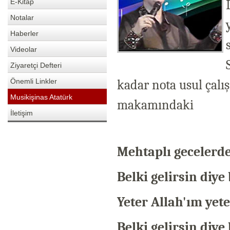
E-Kitap
Notalar
Haberler
Videolar
Ziyaretçi Defteri
Önemli Linkler
kadar nota usul çalı
Musikişinas Atatürk
makamındaki
İletişim
Mehtaplı gecelerd
Belki gelirsin diy
Yeter Allah'ım yete
Belki gelirsin diy