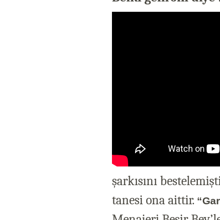
şarkısını bestelemiş
tanesi ona aittir.
“Gar
Menajeri Beşir Bey’le 