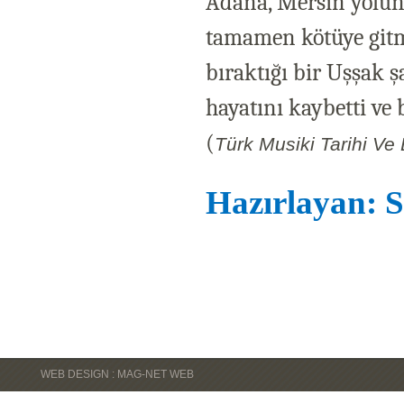
Adana, Mersin yolund
tamamen kötüye gitmiş
bıraktığı bir Uşşak ş
hayatını kaybetti ve 
(
Türk Musiki Tarihi Ve 
Hazırlayan: S
WEB DESIGN : MAG-NET WEB