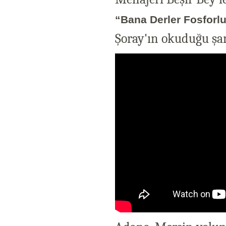
“Bana Derler Fosforl
Şoray'ın okuduğu şark