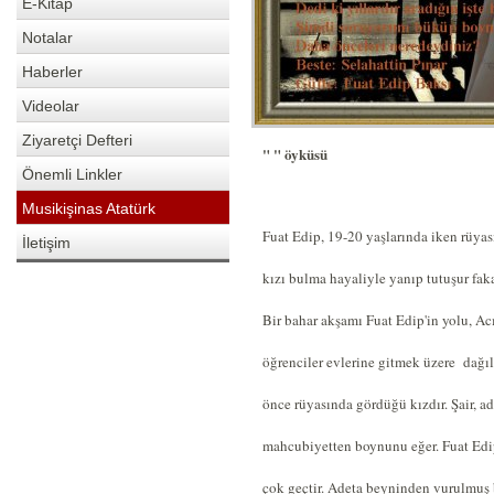
E-Kitap
Notalar
Haberler
Videolar
Ziyaretçi Defteri
" " öyküsü
Önemli Linkler
Musikişinas Atatürk
Fuat Edip, 19-20 yaşlarında iken rüyas
İletişim
kızı bulma hayaliyle yanıp tutuşur faka
Bir bahar akşamı Fuat Edip'in yolu, A
öğrenciler evlerine gitmek üzere
dağıl
önce rüyasında gördüğü kızdır. Şair, a
mahcubiyetten boynunu eğer. Fuat Edip, 
çok geçtir. Adeta beyninden vurulmuş 