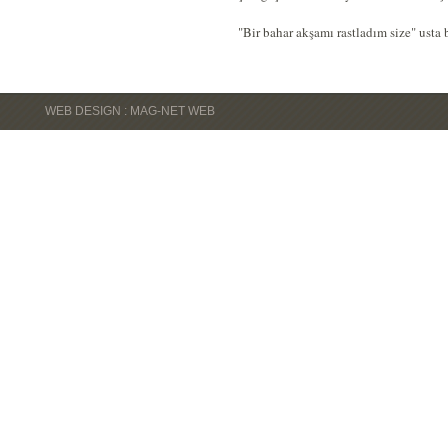
"Bir bahar akşamı rastladım size" usta 
WEB DESIGN : MAG-NET WEB