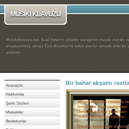
MUSİKİ KLAVUZU
Musikiklavuzu.net, Suat Yener'in yıllardır süregelen musiki merakı ve
oluşturulmuş, amacı Türk Musikisi'ne kalıcı eserler vermek olan bir
sitesidir.
Bir bahar akşamı rastl
Anasayfa
Hakkımda
Şarkı Sözleri
Makaleler
Bestekarlar