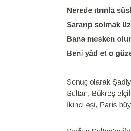
Nerede ıtrınla süsl
Sararıp solmak ü
Bana mesken olu
Beni yâd et o güze
Sonuç olarak Şadiy
Sultan, Bükreş elçi
İkinci eşi, Paris b