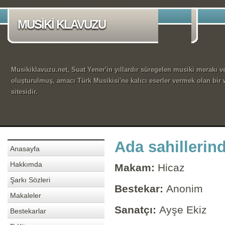
MUSİKİ KLAVUZU
Musikiklavuzu.net, Suat Yener'in yıllardır süregelen musiki merakı ve
oluşturulmuş, amacı Türk Musikisi'ne kalıcı eserler vermek olan bir
sitesidir.
Ada sahillerin
Anasayfa
Hakkımda
Makam:
Hicaz
Şarkı Sözleri
Bestekar:
Anonim
Makaleler
Sanatçı:
Ayşe Ekiz
Bestekarlar