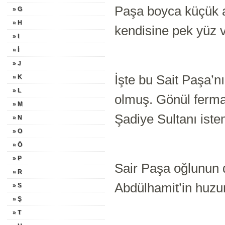
Paşa boyca küçük 
» G
» H
kendisine pek yüz
» I
» İ
» J
İşte bu Sait Paşa’n
» K
» L
olmuş. Gönül ferma
» M
Şadiye Sultanı istem
» N
» O
» Ö
» P
Sair Paşa oğlunun d
» R
Abdülhamit’in huzur
» S
» Ş
» T