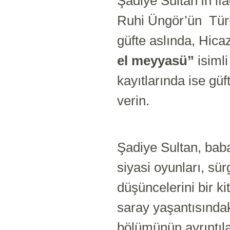
Şadiye Sultan’ın i
Ruhi Üngör’ün Türk 
güfte aslında, Hic
el meyyasü”
isimli
kayıtlarında ise güf
verin.
Şadiye Sultan, baba
siyasi oyunları, sürgü
düşüncelerini bir kit
saray yaşantısındaki
bölümünün ayrıntıla