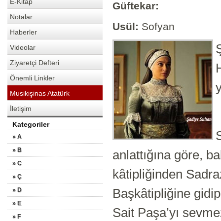
E-Kitap
Güftekar:
Notalar
Usül:
Sofyan
Haberler
Videolar
Ziyaretçi Defteri
Önemli Linkler
y
Musikişinas Atatürk
İletişim
Kategoriler
» A
» B
anlattığına göre,
ba
» C
kâtipliğinden Sadr
» Ç
Başkâtipliğine gid
» D
» E
Sait Paşa’yı sevm
» F