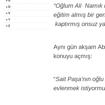
» U
“Oğlum Ali Namık iki
» Ü
eğitim almış bir g
» V
» Y
kaptırmış onsuz ya
» Z
Aynı gün akşam Abd
konuyu açmış:
“
Sait Paşa’nın oğlu
evlenmek istiyorm