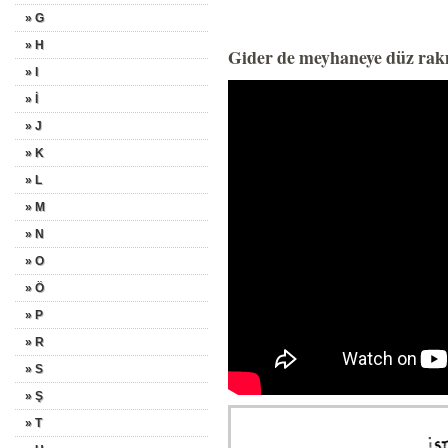
» G
» H
Gider de meyhaneye düz rakı
» I
» İ
» J
» K
» L
» M
» N
» O
» Ö
» P
» R
» S
» Ş
» T