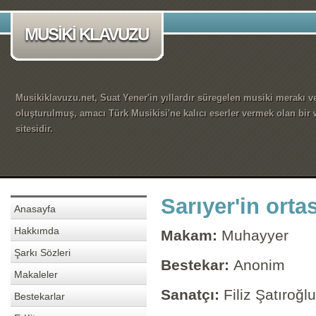
MUSİKİ KLAVUZU
Musikiklavuzu.net, Suat Yener'in yıllardır süregelen musiki merakı ve
oluşturulmuş, amacı Türk Musikisi'ne kalıcı eserler vermek olan bir
sitesidir.
Sarıyer'in orta
Anasayfa
Hakkımda
Makam:
Muhayyer
Şarkı Sözleri
Bestekar:
Anonim
Makaleler
Sanatçı:
Filiz Şatıroğlu
Bestekarlar