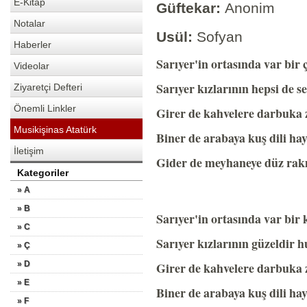
E-Kitap
Güftekar:
Anonim
Notalar
Usül:
Sofyan
Haberler
Sarıyer'in ortasında var bir
Videolar
Sarıyer kızlarının hepsi de 
Ziyaretçi Defteri
Önemli Linkler
Girer de kahvelere darbuka z
Musikişinas Atatürk
Biner de arabaya kuş dili ha
İletişim
Gider de meyhaneye düz rakı
Kategoriler
» A
» B
Sarıyer'in ortasında var bi
» C
Sarıyer kızlarının güzeldir 
» Ç
» D
Girer de kahvelere darbuka z
» E
Biner de arabaya kuş dili ha
» F