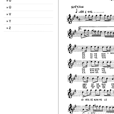
» U
» Ü
» V
» Y
» Z