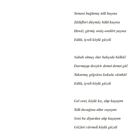
Yemeni bağlamış telli başına
Zülüfleri düşmüş hilâl kaşına
Henüz girmiş onüç-ondört yaşına
Edâlı, işveli köylü güzeli
Sabah olmuş öter bahçede bülbül
Durmayıp devşirir demet demet gül
Takınmış göğsüne kokulu sümbül
Edâlı, işveli köylü güzeli
Gel seni, köylü kız, alıp kaçayım
Telli duvağına altın saçayım
Seni bu diyardan alıp kaçayım
Gözleri sürmeli köylü güzeli