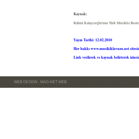
Kaynak:
Rahmi Kalaycıoğlu'nun Türk Mûsikîsi Bestekâr
Yayın Tarihi: 12.02.2010
Her hakkı www.musikiklavuzu.net sitesin
Link verilerek ve kaynak belirterek izinsiz
WEB DESIGN : MAG-NET WEB