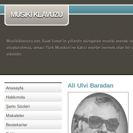
MUSİKİ KLAVUZU
Musikiklavuzu.net, Suat Yener'in yıllardır süregelen musiki merakı ve
oluşturulmuş, amacı Türk Musikisi'ne kalıcı eserler vermek olan bir
sitesidir.
Ali Ulvi Baradan
Anasayfa
Hakkımda
Şarkı Sözleri
Makaleler
Bestekarlar