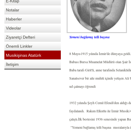
E-Kitap
Notalar
Haberler
Videolar
Yemeni bağlamış telli başına
Ziyaretçi Defteri
Önemli Linkler
8 Mayıs1915 yılında İzmir'de dünyaya geldi
Musikişinas Atatürk
Babası Bursa Muamelat Müdürü olan Şair İs
İletişim
Baba tarafı Girit'li, anne tarafında Selaniklidi
Sanatsever bir aile muhiti içinde yetişen Al
ud çalmayı öğrendi
1932 yılında Şeyh Cemil Efendi'den aldığı de
faydalandı.
Rakım Elkutlu ile İzmir Musiki 
çalıştı.İlk bestesini 1936 senesinde yapan Ba
"Yemeni bağlamış telli başına
mısralarıyla 