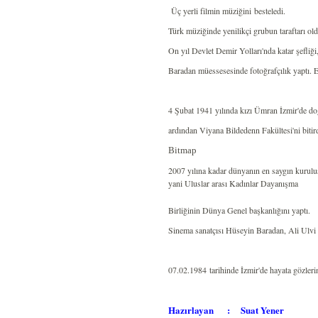
Üç yerli filmin müziğini besteledi.
Türk müziğinde yenilikçi grubun taraftarı oldu
On yıl Devlet Demir Yolları'nda katar şefliği
Baradan müessesesinde fotoğrafçılık yaptı. E
4 Şubat 1941 yılında kızı Ümran İzmir'de do
ardından Viyana Bildedenn Fakültesi'ni biti
Bitmap
2007 yılına kadar dünyanın en saygın kuru
yani Uluslar arası Kadınlar Dayanışma
Birliğinin Dünya Genel başkanlığını yaptı.
Sinema sanatçısı Hüseyin Baradan, Ali Ulvi 
07.02.1984 tarihinde İzmir'de hayata gözler
Hazırlayan
:
Suat Yener