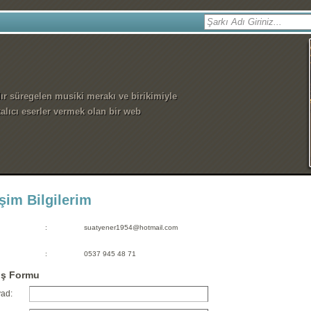
dır süregelen musiki merakı ve birikimiyle
alıcı eserler vermek olan bir web
işim Bilgilerim
:
suatyener1954@hotmail.com
:
0537 945 48 71
iş Formu
ad: