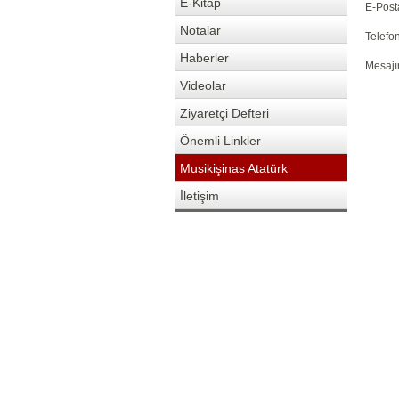
E-Kitap
E-Post
Notalar
Telefon
Haberler
Mesajı
Videolar
Ziyaretçi Defteri
Önemli Linkler
Musikişinas Atatürk
İletişim