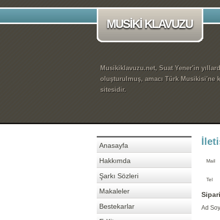
MUSİKİ KLAVUZU
Musikiklavuzu.net, Suat Yener'in yıllar
oluşturulmuş, amacı Türk Musikisi'ne k
sitesidir.
İlet
Anasayfa
Hakkımda
Mail
Şarkı Sözleri
Tel
Makaleler
Sipar
Bestekarlar
Ad Soy