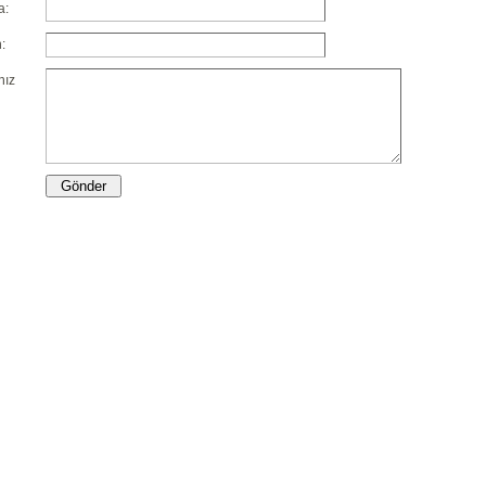
a:
:
nız
Gönder