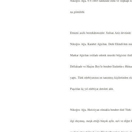
Nikoğos Ağa, 9.9.1885 tarihinde öldü ve Topkapı E
na gömüldü.
Ermeni asıllı bestekârımızdır. Sultan Aziz devrinde
Nikoğos Ağa, Karabet Ağa'dan, Dede Efendi'den mus
Markar Ağa'dan istifade ederek musiki bilgisini ilerl
Dellalzade ve Haşim Bey'le beraber Enderün-ı Hüma
yaptı. Türk edebiyatının en tanınmış kişilerinden 
Paşa'dan üç yıl edebiyat dersleri aldı.
Nikoğos Ağa, Hıristiyan olmakla beraber dinî Türk
ilgi duymuş, meşk ettiği birçok ayîn, na't ve diğer 