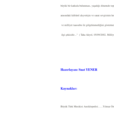
büyük bir katkıda bulunması, yaşadığı dönemde top
arasındaki kültürel alışverişin ve sanat sevgisinin he
ve milliyet taassubu ile gölgelenmediğini gösterm
ilgi çekicidir..."
( Taha Akyol, 05/09/2002, Milliye
Hazırlayan: Suat YENER
Kaynaklar:
Büyük Türk Musikisi Ansiklopedisi…...Yılmaz Öz