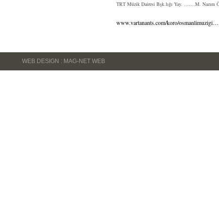
TRT Müzik Dairesi Bşk.lığı Yay. …….M. Nazım Ö
www.vartanants.com/koro/osmanlimuzigi….
WEB DESIGN : MAG-NET WEB