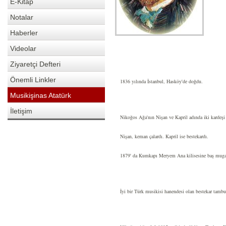
E-Kitap
Notalar
Haberler
Videolar
Ziyaretçi Defteri
Önemli Linkler
1836 yılında İstanbul, Hasköy'de doğdu.
Musikişinas Atatürk
İletişim
Nikoğos Ağa'nın Nişan ve Kapril adında iki kardeşi 
Nişan, keman çalardı. Kapril ise bestekardı.
1879' da Kumkapı Meryem Ana kilisesine baş muga
İyi bir Türk musikisi hanendesi olan bestekar tambu