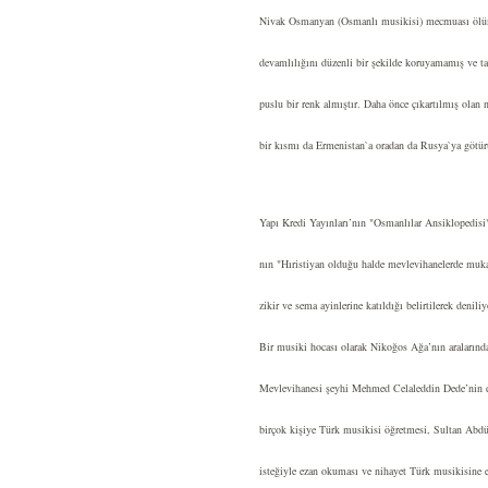
Nivak Osmanyan (Osmanlı musikisi) mecmuası öl
devamlılığını düzenli bir şekilde koruyamamış ve ta
puslu bir renk almıştır. Daha önce çıkartılmış olan
bir kısmı da Ermenistan`a oradan da Rusya`ya götü
Yapı Kredi Yayınları’nın "Osmanlılar Ansiklopedis
nın "Hıristiyan olduğu halde mevlevihanelerde muka
zikir ve sema ayinlerine katıldığı belirtilerek deniliy
Bir musiki hocası olarak Nikoğos Ağa’nın aralarınd
Mevlevihanesi şeyhi Mehmed Celaleddin Dede’nin 
birçok kişiye Türk musikisi öğretmesi, Sultan Abd
isteğiyle ezan okuması ve nihayet Türk musikisine e