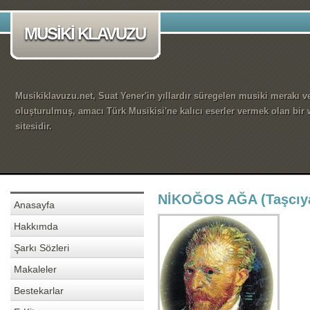
MUSİKİ KLAVUZU
Musikiklavuzu.net, Suat Yener'in yıllardır süregelen musiki merakı ve
oluşturulmuş, amacı Türk Musikisi'ne kalıcı eserler vermek olan bir
sitesidir.
NİKOĞOS AĞA (Taşcıy
Anasayfa
Hakkımda
Şarkı Sözleri
Makaleler
Bestekarlar