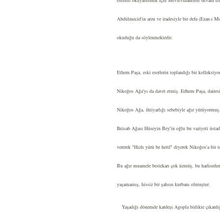
eserleri okuyabilmek için Mevlevîhanelere devam et
Abdülmecid'in arzu ve iradesiyle bir defa (Ezan-ı 
okuduğu da söylenmektedir.
Ethem Paşa, eski eserlerin toplandığı bir kolleksiyo
Nikoğos Ağa'yı da davet etmiş. Edhem Paşa, dairesi
Nikoğos Ağa, ihtiyarlığı sebebiyle ağır yürüyormuş
Ihtisab Ağası Hüseyin Bey'in oğlu bu vaziyeti üstad
vererek "Hızlı yürü be herif" diyerek Nikoğos'a bir 
Bu ağır muamele bestekarı çok üzmüş, bu hadiseden 
yaşamamış, hissiz bir şahsın kurbanı olmuştur.
Yaşadığı dönemde kardeşi Agopla birlikte çıkardığ