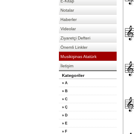
E-Kitap
Notalar
Haberler
Videolar
Ziyaretçi Defteri
Önemli Linkler
Musikişinas Atatürk
İletişim
Kategoriler
» A
» B
» C
» Ç
» D
» E
» F