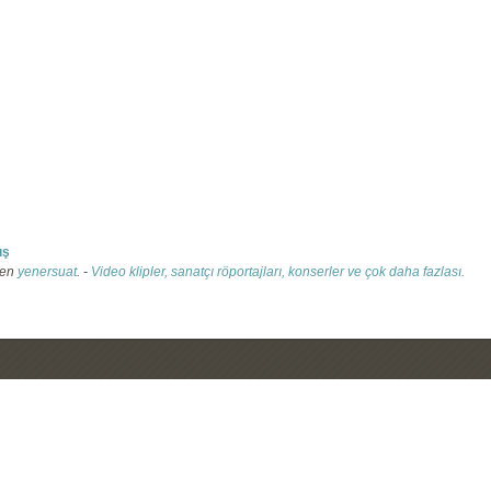
ış
yen
yenersuat
. -
Video klipler, sanatçı röportajları, konserler ve çok daha fazlası.