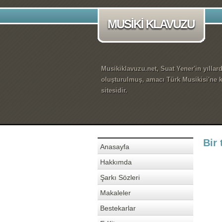
MUSİKİ KLAVUZU
Musikiklavuzu.net, Suat Yener'in yıllar
oluşturulmuş, amacı Türk Musikisi'ne k
sitesidir.
Bir 
Anasayfa
Hakkımda
Şarkı Sözleri
Makaleler
Bestekarlar