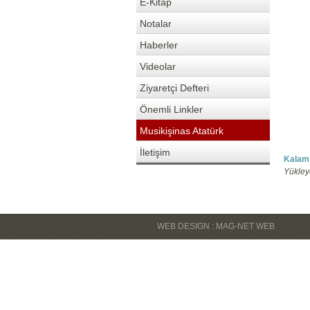
E-Kitap
Notalar
Haberler
Videolar
Ziyaretçi Defteri
Önemli Linkler
Musikişinas Atatürk
İletişim
Kalam
Yükle
WEB DESIGN : MAG-NET WEB