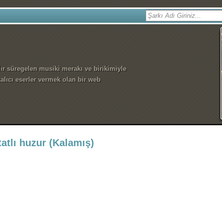
dır süregelen musiki merakı ve birikimiyle
alıcı eserler vermek olan bir web
tatlı huzur (Kalamış)