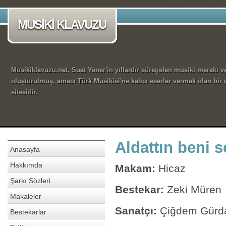
MUSİKİ KLAVUZU
Musikiklavuzu.net, Suat Yener'in yıllardır süregelen musiki merakı ve
oluşturulmuş, amacı Türk Musikisi'ne kalıcı eserler vermek olan bir
sitesidir.
Aldattın beni 
Anasayfa
Hakkımda
Makam:
Hicaz
Şarkı Sözleri
Bestekar:
Zeki Müren
Makaleler
Sanatçı:
Çiğdem Gürd
Bestekarlar