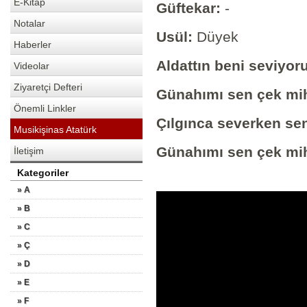
E-Kitap
Güftekar:
-
Notalar
Usül:
Düyek
Haberler
Aldattın beni seviyor
Videolar
Ziyaretçi Defteri
Günahımı sen çek mihr
Önemli Linkler
Çılgınca severken sen
Musikişinas Atatürk
Günahımı sen çek mihr
İletişim
Kategoriler
» A
» B
» C
» Ç
» D
» E
» F