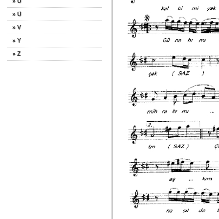
» U
» Ü
» V
» Y
» Z