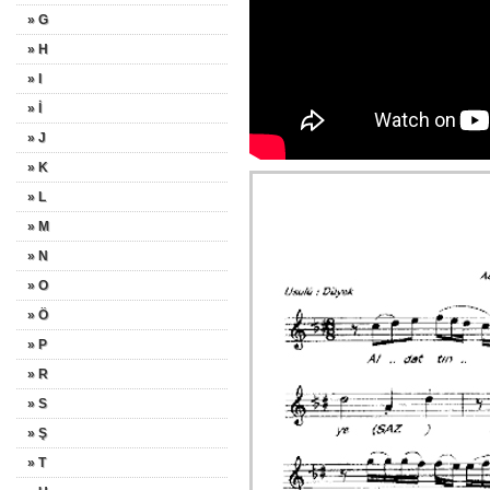
» G
» H
» I
» İ
» J
» K
» L
» M
» N
» O
» Ö
» P
» R
» S
» Ş
» T