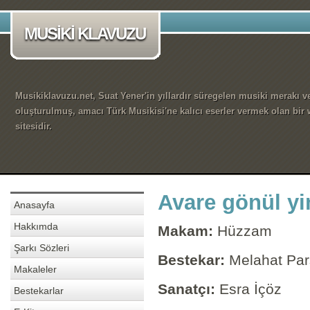
MUSİKİ KLAVUZU
Musikiklavuzu.net, Suat Yener'in yıllardır süregelen musiki merakı ve
oluşturulmuş, amacı Türk Musikisi'ne kalıcı eserler vermek olan bir
sitesidir.
Avare gönül yi
Anasayfa
Hakkımda
Makam:
Hüzzam
Şarkı Sözleri
Bestekar:
Melahat Par
Makaleler
Sanatçı:
Esra İçöz
Bestekarlar