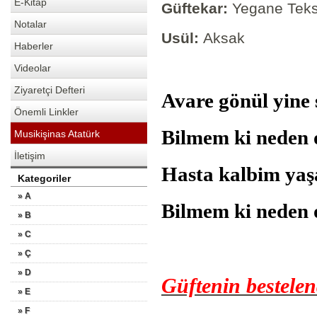
E-Kitap
Güftekar:
Yegane Teks
Notalar
Usül:
Aksak
Haberler
Videolar
Ziyaretçi Defteri
Avare gönül yine 
Önemli Linkler
Bilmem ki neden o
Musikişinas Atatürk
İletişim
Hasta kalbim yaş
Kategoriler
» A
Bilmem ki neden 
» B
» C
» Ç
» D
Güftenin bestele
» E
» F