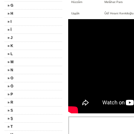
Hüzzâm
Melâhat Pars
» G
» H
Uşşâk
Ûdî Hırant Kenkiloğlu
» I
» İ
» J
» K
» L
» M
» N
» O
» Ö
» P
» R
» S
» Ş
» T