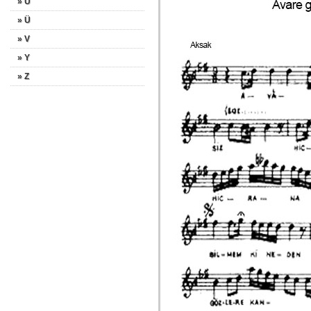
» U
» Ü
» V
» Y
» Z