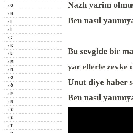
Nazlı yarim olmuş
» G
» H
Ben nasıl yanmıy
» I
» İ
» J
» K
Bu sevgide bir m
» L
» M
yar ellerle zevke 
» N
» O
Unut diye haber 
» Ö
» P
Ben nasıl yanmıy
» R
» S
» Ş
» T