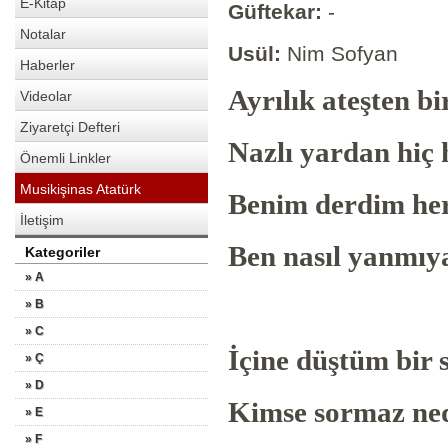
E-Kitap
Güftekar:
-
Notalar
Usül:
Nim Sofyan
Haberler
Ayrılık ateşten bi
Videolar
Ziyaretçi Defteri
Nazlı yardan hiç
Önemli Linkler
Musikişinas Atatürk
Benim derdim her
İletişim
Ben nasıl yanmıy
Kategoriler
» A
» B
» C
İçine düştüm bir s
» Ç
» D
Kimse sormaz ned
» E
» F