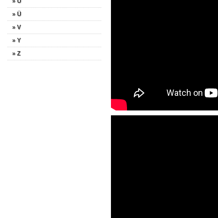
» U
» Ü
» V
» Y
» Z