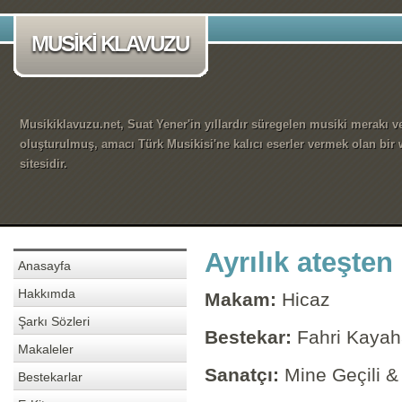
MUSİKİ KLAVUZU
Musikiklavuzu.net, Suat Yener'in yıllardır süregelen musiki merakı ve
oluşturulmuş, amacı Türk Musikisi'ne kalıcı eserler vermek olan bir
sitesidir.
Ayrılık ateşten
Anasayfa
Hakkımda
Makam:
Hicaz
Şarkı Sözleri
Bestekar:
Fahri Kaya
Makaleler
Sanatçı:
Mine Geçili 
Bestekarlar