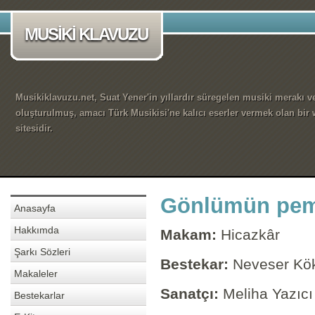
MUSİKİ KLAVUZU
Musikiklavuzu.net, Suat Yener'in yıllardır süregelen musiki merakı ve
oluşturulmuş, amacı Türk Musikisi'ne kalıcı eserler vermek olan bir
sitesidir.
Gönlümün pem
Anasayfa
Hakkımda
Makam:
Hicazkâr
Şarkı Sözleri
Bestekar:
Neveser Kö
Makaleler
Sanatçı:
Meliha Yazıcı
Bestekarlar