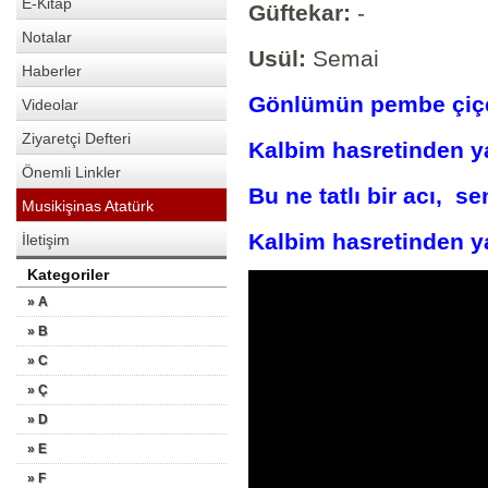
E-Kitap
Güftekar:
-
Notalar
Usül:
Semai
Haberler
Gönlümün pembe çiçeğ
Videolar
Ziyaretçi Defteri
Kalbim hasretinden ya
Önemli Linkler
Bu ne tatlı bir acı, s
Musikişinas Atatürk
Kalbim hasretinden ya
İletişim
Kategoriler
» A
» B
» C
» Ç
» D
» E
» F