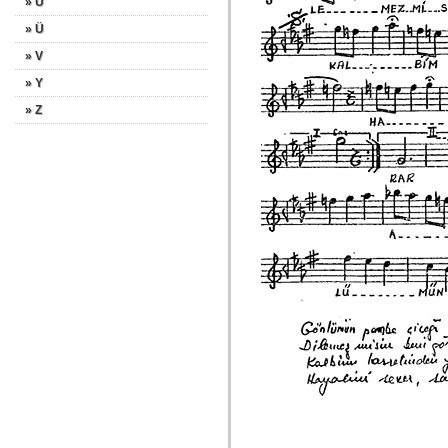
» U
» Ü
» V
» Y
» Z