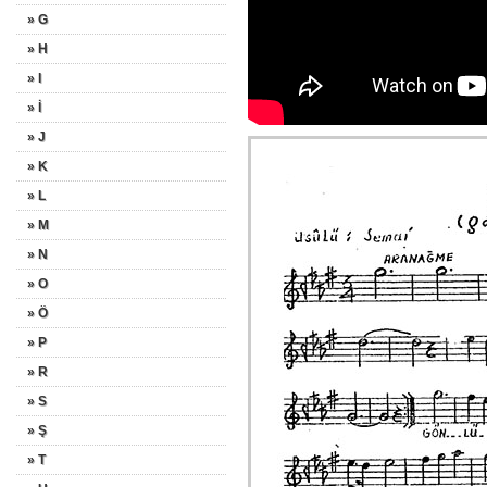
» G
» H
» I
» İ
» J
» K
» L
» M
» N
» O
» Ö
» P
» R
» S
» Ş
» T