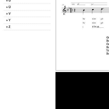
» U
» Ü
» V
» Y
» Z