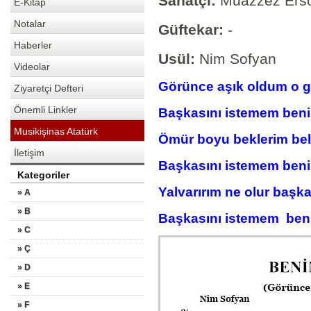
Sanatçı:
Muazzez Ers
E-Kitap
Notalar
Güftekar:
-
Haberler
Usül:
Nim Sofyan
Videolar
Görünce aşık old
Ziyaretçi Defteri
Önemli Linkler
Başkasını istemem 
Musikişinas Atatürk
Ömür boyu beklerim be
İletişim
Başkasını istemem 
Kategoriler
Yalvarırım ne olur başka
» A
» B
Başkasını istemem be
» C
» Ç
» D
» E
» F