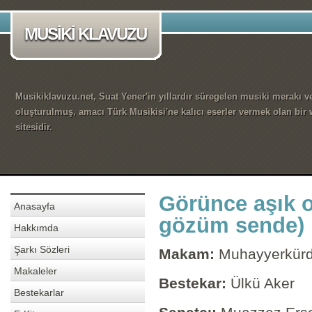
MUSİKİ KLAVUZU
Musikiklavuzu.net, Suat Yener'in yıllardır süregelen musiki merakı ve
oluşturulmuş, amacı Türk Musikisi'ne kalıcı eserler vermek olan bir
sitesidir.
Görünce aşık 
Anasayfa
gözüm sende)
Hakkımda
Şarkı Sözleri
Makam:
Muhayyerkürd
Makaleler
Bestekar:
Ülkü Aker
Bestekarlar