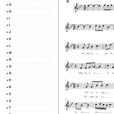
» G
» H
» I
» İ
» J
» K
» L
» M
» N
» O
» Ö
» P
» R
» S
» Ş
» T