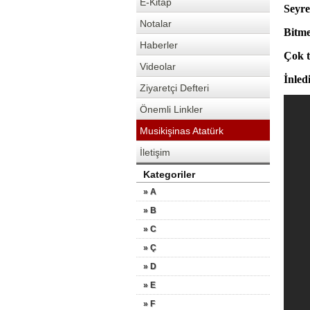
E-Kitap
Seyre
Notalar
Bitme
Haberler
Çok t
Videolar
İnled
Ziyaretçi Defteri
Önemli Linkler
Musikişinas Atatürk
İletişim
Kategoriler
» A
» B
» C
» Ç
» D
» E
» F