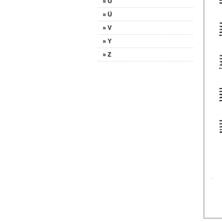
» U
» Ü
» V
» Y
» Z