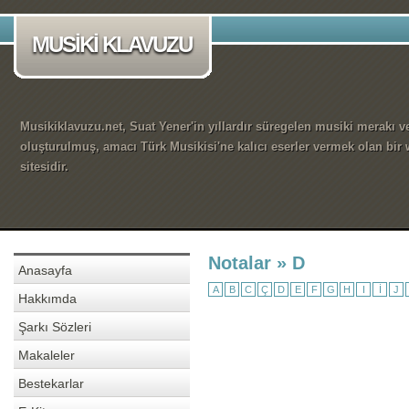
MUSİKİ KLAVUZU
Musikiklavuzu.net, Suat Yener'in yıllardır süregelen musiki merakı ve
oluşturulmuş, amacı Türk Musikisi'ne kalıcı eserler vermek olan bir
sitesidir.
Notalar » D
Anasayfa
A
B
C
Ç
D
E
F
G
H
I
İ
J
Hakkımda
Şarkı Sözleri
Makaleler
Bestekarlar