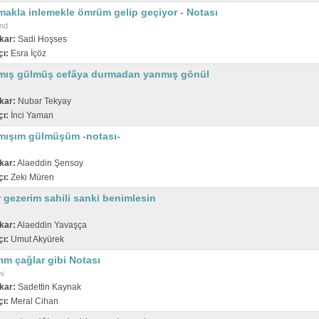
makla inlemekle ömrüm gelip geçiyor - Notası
nd
kar:
Sadi Hoşses
çı:
Esra İçöz
mış gülmüş cefâya durmadan yanmış gönül
kar:
Nubar Tekyay
çı:
İnci Yaman
mışım gülmüşüm -notası-
kar:
Alaeddin Şensoy
çı:
Zeki Müren
 gezerim sahili sanki benimlesin
kar:
Alaeddin Yavaşça
çı:
Umut Akyürek
ım çağlar gibi Notası
i
kar:
Sadettin Kaynak
çı:
Meral Cihan