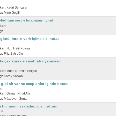
kar:
Kadri Şençalar
çı:
Mine Geçili
lediğim serv-i hırâmânın içindir
kar:
çı:
gönül hırsızı verir içime sızı notası
kar:
Nuri Halil Poyraz
çı:
Filiz Şatıroğlu
te çek kürekleri mehtâb uyanmasın
kar:
Münir Nurettin Selçuk
çı:
Koray Safkan
gibi ah var mı acep ahlar içinde notası
m
kar:
Osman Nihat Akın
çı:
Müzeyyen Senar
 hicranımı sakladım, gizli tuttum
nd