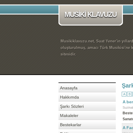
MUSİKİ KLAVUZU
Musikiklavuzu.net, Suat Yener'in yıllar
oluşturulmuş, amacı Türk Musikisi'ne k
sitesidir.
Şark
Anasayfa
A
B
Hakkımda
A ben
Şarkı Sözleri
Suzina
Beste
Makaleler
Sanat
Bestekarlar
A Fa