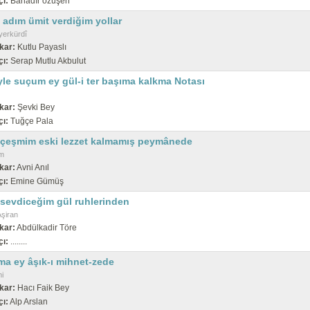
çı:
Bahadır özüşen
 adım ümit verdiğim yollar
erkürdî
kar:
Kutlu Payaslı
çı:
Serap Mutlu Akbulut
yle suçum ey gül-i ter başıma kalkma Notası
kar:
Şevki Bey
çı:
Tuğçe Pala
 çeşmim eski lezzet kalmamış peymânede
m
kar:
Avni Anıl
çı:
Emine Gümüş
 sevdiceğim gül ruhlerinden
şiran
kar:
Abdülkadir Töre
çı:
........
ma ey âşık-ı mihnet-zede
i
kar:
Hacı Faik Bey
çı:
Alp Arslan