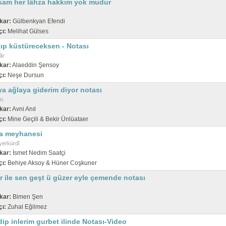
sam her lâhza hakkım yok mudur
kar:
Gülbenkyan Efendi
çı:
Melihat Gülses
tıp küstüreceksen - Notası
âr
kar:
Alaeddin Şensoy
çı:
Neşe Dursun
a ağlaya giderim diyor notası
m
kar:
Avni Anıl
çı:
Mine Geçili & Bekir Ünlüataer
a meyhanesi
erkürdî
kar:
İsmet Nedim Saatçi
çı:
Behiye Aksoy & Hüner Coşkuner
r ile sen geşt ü güzer eyle çemende notası
kar:
Bimen Şen
çı:
Zuhal Eğilmez
ip inlerim gurbet ilinde Notası-Video