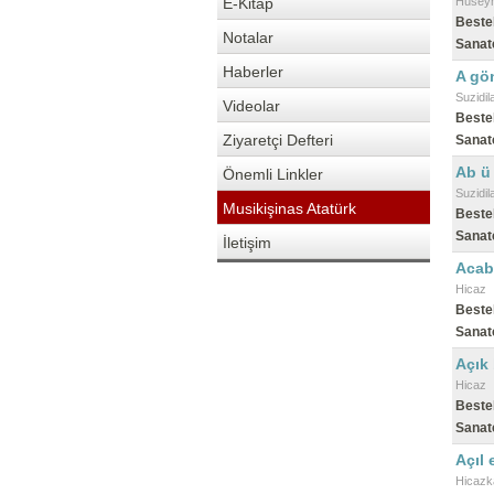
E-Kitap
Hüseyn
Beste
Notalar
Sanat
Haberler
A gön
Suzidil
Videolar
Beste
Ziyaretçi Defteri
Sanat
Ab ü
Önemli Linkler
Suzidil
Musikişinas Atatürk
Beste
Sanat
İletişim
Acab
Hicaz
Beste
Sanat
Açık 
Hicaz
Beste
Sanat
Açıl 
Hicazk