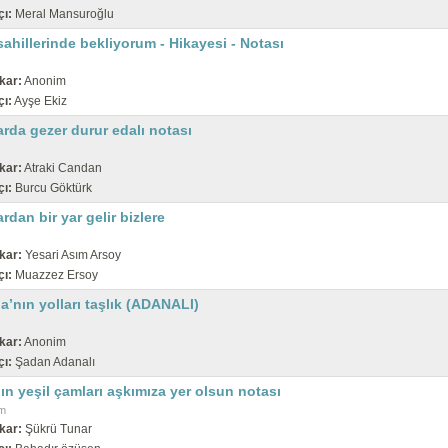
çı:
Meral Mansuroğlu
ahillerinde bekliyorum - Hikayesi - Notası
kar:
Anonim
çı:
Ayşe Ekiz
rda gezer durur edalı notası
kar:
Atraki Candan
çı:
Burcu Göktürk
rdan bir yar gelir bizlere
kar:
Yesari Asım Arsoy
çı:
Muazzez Ersoy
’nın yolları taşlık (ADANALI)
kar:
Anonim
çı:
Şadan Adanalı
n yeşil çamları aşkımıza yer olsun notası
m
kar:
Şükrü Tunar