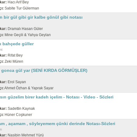
kar:
Hacı Arif Bey
çı:
Sabite Tur Gülerman
n bir gül gibi gir kalbe gönül gibi notası
kar:
Dramalı Hasan Güler
çı:
Mine Geçili & Yahya Geylan
ı bahçede güller
nt
kar:
Rifat Bey
çı:
Zeki Müren
ır gonca gül yar (SENİ KIRDA GÖRMÜŞLER)
kar:
Erol Sayan
çı:
Ahmet Özhan & Yaprak Sayar
rsın güzelim birer kadeh içelim - Notası - Video - Sözleri
kar:
Sadettin Kaynak
çı:
Hüner Coşkuner
m , açamam , söyleyemem çünki derinde Notası-Sözleri
m
kar:
Nasibin Mehmet Yürü