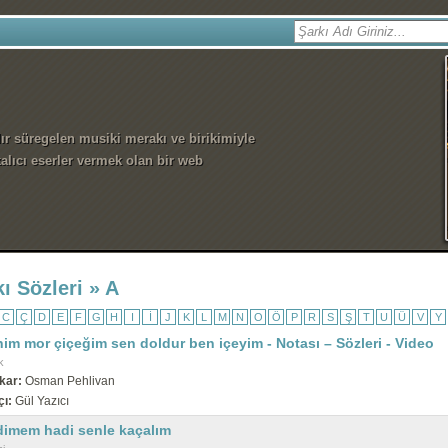
dır süregelen musiki merakı ve birikimiyle
alıcı eserler vermek olan bir web
ı Sözleri » A
C
Ç
D
E
F
G
H
I
İ
J
K
L
M
N
O
Ö
P
R
S
Ş
T
U
Ü
V
Y
im mor çiçeğim sen doldur ben içeyim - Notası – Sözleri - Video
k
kar:
Osman Pehlivan
çı:
Gül Yazıcı
dimem hadi senle kaçalım