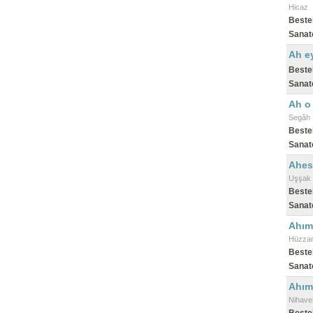
Hicaz
Beste
Sanat
Ah ey
Beste
Sanat
Ah o 
Segâh
Beste
Sanat
Ahes
Uşşak
Beste
Sanat
Ahım 
Hüzza
Beste
Sanat
Ahımı
Nihave