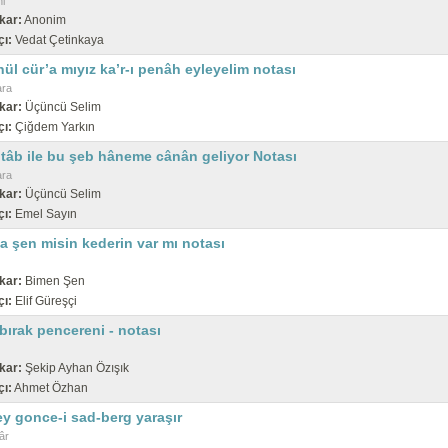
i
kar:
Anonim
çı:
Vedat Çetinkaya
ül cür’a mıyız ka’r-ı penâh eyleyelim notası
ara
kar:
Üçüncü Selim
çı:
Çiğdem Yarkın
 tâb ile bu şeb hâneme cânân geliyor Notası
ara
kar:
Üçüncü Selim
çı:
Emel Sayın
a şen misin kederin var mı notası
kar:
Bimen Şen
çı:
Elif Güreşçi
bırak pencereni - notası
kar:
Şekip Ayhan Özışık
çı:
Ahmet Özhan
ey gonce-i sad-berg yaraşır
âr